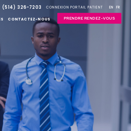
(514) 326-7203
CONNEXION PORTAIL PATIENT
EN
FR
PRENDRE RENDEZ-VOUS
ES
CONTACTEZ-NOUS